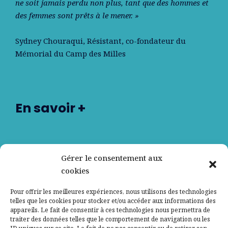
ne soit jamais perdu non plus, tant que des hommes et
des femmes sont prêts à le mener. »
Sydney Chouraqui
, Résistant, co-fondateur du
Mémorial du Camp des Milles
En savoir +
Nos partenaires
Gérer le consentement aux
cookies
Qui sommes-nous ?
Pour offrir les meilleures expériences, nous utilisons des technologies
telles que les cookies pour stocker et/ou accéder aux informations des
Contactez-nous
appareils. Le fait de consentir à ces technologies nous permettra de
traiter des données telles que le comportement de navigation ou les