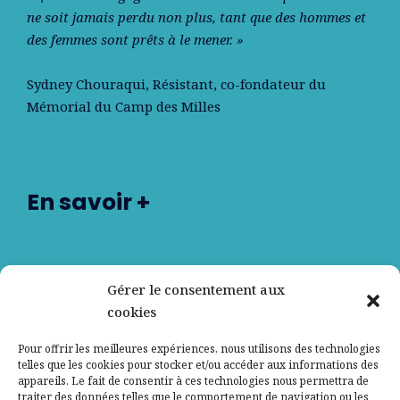
ne soit jamais perdu non plus, tant que des hommes et
des femmes sont prêts à le mener. »
Sydney Chouraqui
, Résistant, co-fondateur du
Mémorial du Camp des Milles
En savoir +
Nos partenaires
Gérer le consentement aux
cookies
Qui sommes-nous ?
Pour offrir les meilleures expériences, nous utilisons des technologies
telles que les cookies pour stocker et/ou accéder aux informations des
Contactez-nous
appareils. Le fait de consentir à ces technologies nous permettra de
traiter des données telles que le comportement de navigation ou les