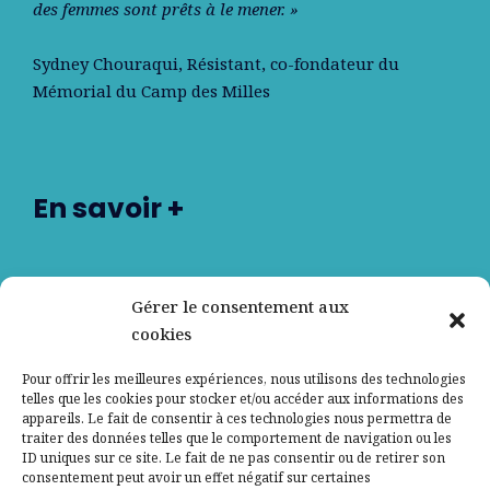
des femmes sont prêts à le mener. »
Sydney Chouraqui
, Résistant, co-fondateur du
Mémorial du Camp des Milles
En savoir +
Nos partenaires
Gérer le consentement aux
cookies
Qui sommes-nous ?
Pour offrir les meilleures expériences, nous utilisons des technologies
telles que les cookies pour stocker et/ou accéder aux informations des
Contactez-nous
appareils. Le fait de consentir à ces technologies nous permettra de
traiter des données telles que le comportement de navigation ou les
ID uniques sur ce site. Le fait de ne pas consentir ou de retirer son
Mentions légales
consentement peut avoir un effet négatif sur certaines