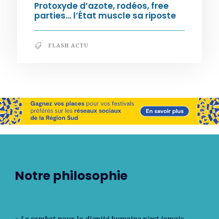
Protoxyde d’azote, rodéos, free
parties… l’État muscle sa riposte
FLASH ACTU
Notre philosophie
« Le combat pour la dignité humaine n’est jamais