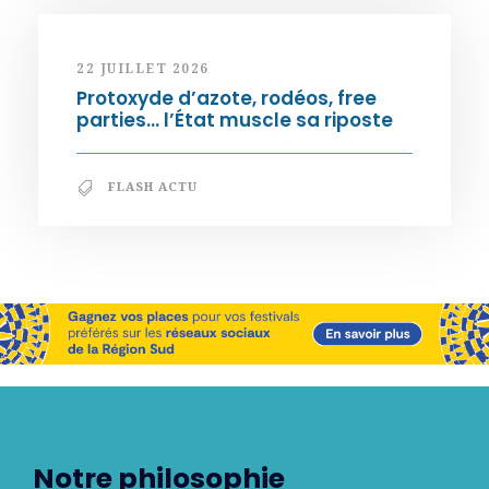
22 JUILLET 2026
Protoxyde d’azote, rodéos, free
parties… l’État muscle sa riposte
FLASH ACTU
Notre philosophie