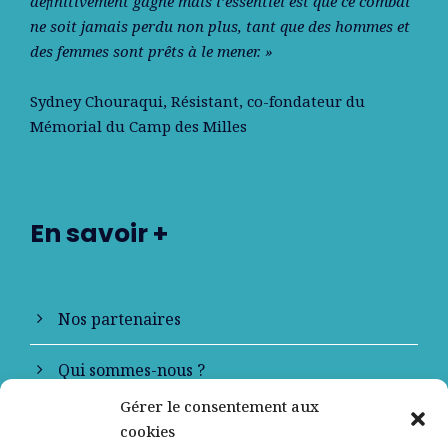
déﬁnitivement gagné mais l’essentiel est que ce combat
ne soit jamais perdu non plus, tant que des hommes et
des femmes sont prêts à le mener. »
Sydney Chouraqui
, Résistant, co-fondateur du
Mémorial du Camp des Milles
En savoir +
Nos partenaires
Qui sommes-nous ?
Gérer le consentement aux
Contactez-nous
cookies