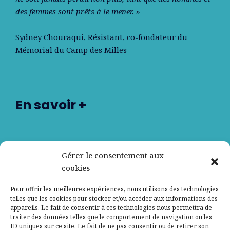
des femmes sont prêts à le mener. »
Sydney Chouraqui
, Résistant, co-fondateur du
Mémorial du Camp des Milles
En savoir +
Nos partenaires
Gérer le consentement aux
cookies
Qui sommes-nous ?
Pour offrir les meilleures expériences, nous utilisons des technologies
telles que les cookies pour stocker et/ou accéder aux informations des
Contactez-nous
appareils. Le fait de consentir à ces technologies nous permettra de
traiter des données telles que le comportement de navigation ou les
ID uniques sur ce site. Le fait de ne pas consentir ou de retirer son
Mentions légales