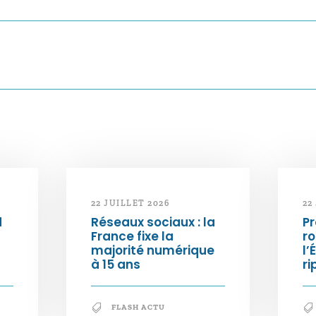
22 JUILLET 2026
22
d
Réseaux sociaux : la
Pr
France fixe la
ro
majorité numérique
l’
à 15 ans
ri
FLASH ACTU