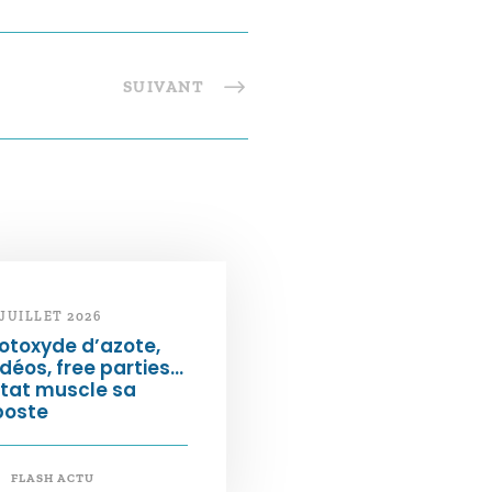
SUIVANT
 JUILLET 2026
otoxyde d’azote,
déos, free parties…
État muscle sa
poste
FLASH ACTU