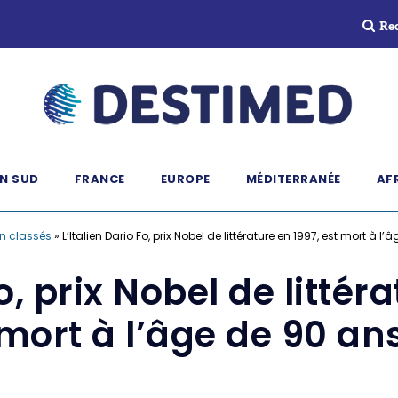
Re
N SUD
FRANCE
EUROPE
MÉDITERRANÉE
AF
n classés
»
L’Italien Dario Fo, prix Nobel de littérature en 1997, est mort à l
o, prix Nobel de littér
mort à l’âge de 90 an