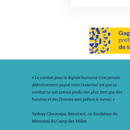
Notre philosophie
« Le combat pour la dignité humaine n’est jamais
déﬁnitivement gagné mais l’essentiel est que ce
combat ne soit jamais perdu non plus, tant que des
hommes et des femmes sont prêts à le mener. »
Sydney Chouraqui
, Résistant, co-fondateur du
Mémorial du Camp des Milles