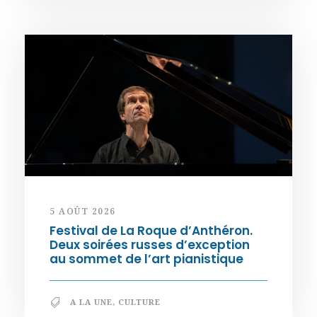
5 AOÛT 2026
Festival de La Roque d’Anthéron.
Deux soirées russes d’exception
au sommet de l’art pianistique
A LA UNE
,
CULTURE