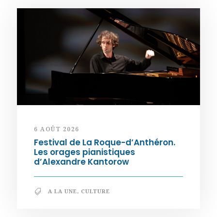
6 AOÛT 2026
Festival de La Roque-d’Anthéron.
Les orages pianistiques
d’Alexandre Kantorow
A LA UNE
,
CULTURE