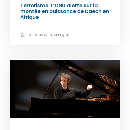
Terrorisme. L’ONU alerte sur la
montée en puissance de Daech en
Afrique
A LA UNE
,
POLITIQUE