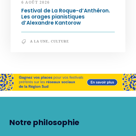
6 AOÛT 2026
Festival de La Roque-d’Anthéron.
Les orages pianistiques
d’Alexandre Kantorow
A LA UNE
,
CULTURE
Notre philosophie