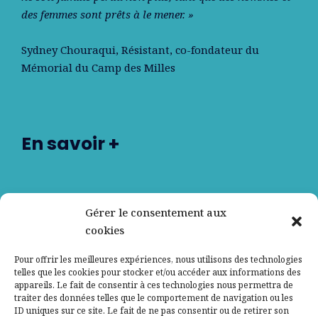
des femmes sont prêts à le mener. »
Sydney Chouraqui
, Résistant, co-fondateur du
Mémorial du Camp des Milles
En savoir +
Nos partenaires
Gérer le consentement aux
cookies
Qui sommes-nous ?
Pour offrir les meilleures expériences, nous utilisons des technologies
telles que les cookies pour stocker et/ou accéder aux informations des
Contactez-nous
appareils. Le fait de consentir à ces technologies nous permettra de
traiter des données telles que le comportement de navigation ou les
ID uniques sur ce site. Le fait de ne pas consentir ou de retirer son
Mentions légales