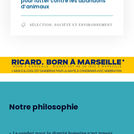
pour lutter contre les abandons
d’animaux
SÉLECTION
,
SOCIÉTÉ ET ENVIRONNEMENT
Notre philosophie
« Le combat pour la dignité humaine n’est jamais