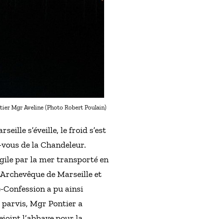
ntier Mgr Aveline (Photo Robert Poulain)
ille s’éveille, le froid s’est
z-vous de la Chandeleur.
ngile par la mer transporté en
 Archevêque de Marseille et
-Confession a pu ainsi
e parvis, Mgr Pontier a
rejoint l’abbaye pour la