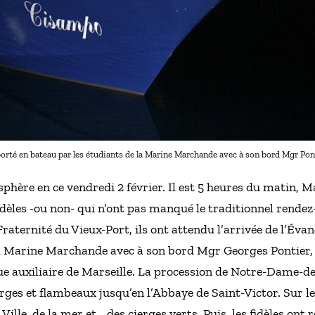
sporté en bateau par les étudiants de la Marine Marchande avec à son bord Mgr Po
hère en ce vendredi 2 février. Il est 5 heures du matin, Marse
 fidèles -ou non- qui n’ont pas manqué le traditionnel rende
raternité du Vieux-Port, ils ont attendu l’arrivée de l’Éva
la Marine Marchande avec à son bord Mgr Georges Pontier,
 auxiliaire de Marseille. La procession de Notre-Dame-de
rges et flambeaux jusqu’en l’Abbaye de Saint-Victor. Sur l
Ville, de la mer et… des cierges verts. Puis, les fidèles ont 