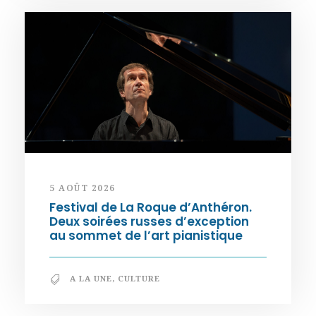
5 AOÛT 2026
Festival de La Roque d’Anthéron.
Deux soirées russes d’exception
au sommet de l’art pianistique
A LA UNE
,
CULTURE