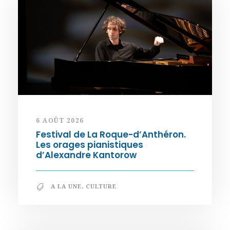
6 AOÛT 2026
Festival de La Roque-d’Anthéron.
Les orages pianistiques
d’Alexandre Kantorow
A LA UNE
,
CULTURE