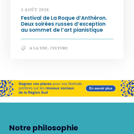
5 AOÛT 2026
Festival de La Roque d’Anthéron.
Deux soirées russes d’exception
au sommet de l’art pianistique
A LA UNE
,
CULTURE
Notre philosophie