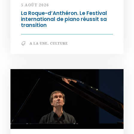
5 AOÛT 2026
La Roque-d’Anthéron. Le Festival
international de piano réussit sa
transition
A LA UNE
,
CULTURE