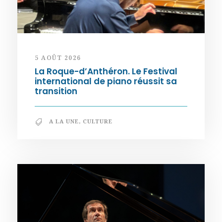
5 AOÛT 2026
La Roque-d’Anthéron. Le Festival
international de piano réussit sa
transition
A LA UNE
,
CULTURE