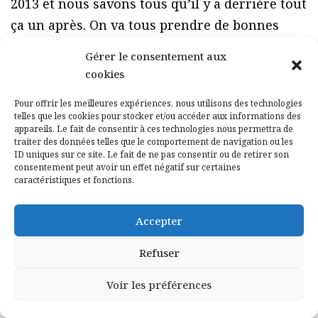
2013 et nous savons tous qu’il y a derrière tout
ça un après. On va tous prendre de bonnes
habitudes. On peut travailler avec les
Gérer le consentement aux
entreprises et ce flux d’argent peut aller vers
cookies
le plus grand nombre », affirme Macha
Pour offrir les meilleures expériences, nous utilisons des technologies
Makeïeff.
telles que les cookies pour stocker et/ou accéder aux informations des
appareils. Le fait de consentir à ces technologies nous permettra de
Et Stéphan Brousse de dresser un parallèle
traiter des données telles que le comportement de navigation ou les
entre le théâtre et le monde de l’entreprise. «
ID uniques sur ce site. Le fait de ne pas consentir ou de retirer son
consentement peut avoir un effet négatif sur certaines
Le chef d’entreprise doit preuve d’imagination,
caractéristiques et fonctions.
d’enthousiasme, de créativité pour créer un
projet collectif. Il y a un objectif financier qui
Accepter
n’est pas le premier : ce qu’on partage avec les
Refuser
salariés, c’est le projet d’entreprise. Et il faut
que chacun voie ce que ça peut lui apporter.
Voir les préférences
C’est la même chose au théâtre où, à partir de