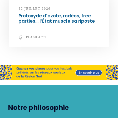
22 JUILLET 2026
Protoxyde d’azote, rodéos, free
parties… l’État muscle sa riposte
FLASH ACTU
Notre philosophie