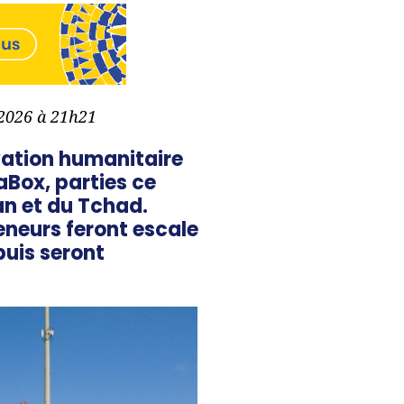
r 2026 à 21h21
vation humanitaire
aBox, parties ce
an et du Tchad.
eneurs feront escale
puis seront