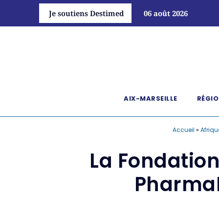
Je soutiens Destimed
06 août 2026
AIX-MARSEILLE
RÉGIO
Accueil
»
Afriqu
La Fondatio
PharmaB