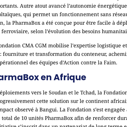
ortants. Autre atout avancé l’autonomie énergétique,
ltaïques, qui permet un fonctionnement sans réseau
in, la PharmaBox a été conçue pour être facile à dépl
 ferroviaire, selon l’évolution des besoins humanitai
Fondation CMA CGM mobilise l’expertise logistique e
fourniture et transformation du conteneur, achemin
érationnel des équipes d’Action contre la Faim.
PharmaBox en Afrique
éploiements vers le Soudan et le Tchad, la Fondat
rogressivement cette solution sur le continent africai
impact observé à Bangui. La Fondation s’est engagée 
n total de 10 unités PharmaBox afin de renforcer dur
nitiative s’inscrit dans un partenariat de long terme