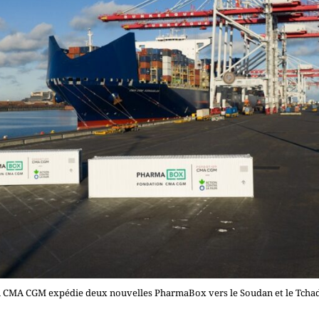
n CMA CGM expédie deux nouvelles PharmaBox vers le Soudan et le Tch