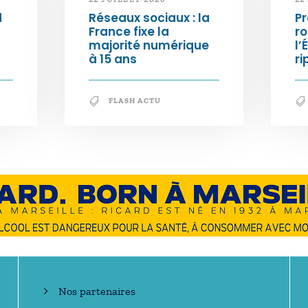
d
Réseaux sociaux : la
Pr
France fixe la
ro
majorité numérique
l’
à 15 ans
ri
FLASH ACTU
En savoir +
Nos partenaires