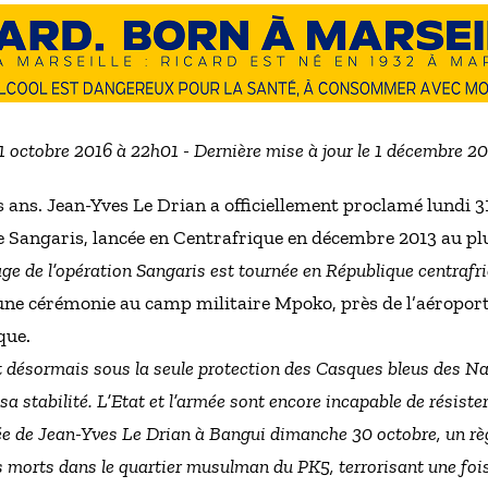
31 octobre 2016 à 22h01 - Dernière mise à jour le 1 décembre 2
s ans. Jean-Yves Le Drian a officiellement proclamé lundi 31
se Sangaris, lancée en Centrafrique en décembre 2013 au p
ge de l’opération Sangaris est tournée en République centrafr
’une cérémonie au camp militaire Mpoko, près de l’aéroport
que.
t désormais sous la seule protection des Casques bleus des Nat
 sa stabilité. L’Etat et l’armée sont encore incapable de résis
rrivée de Jean-Yves Le Drian à Bangui dimanche 30 octobre, un 
 morts dans le quartier musulman du PK5, terrorisant une fois