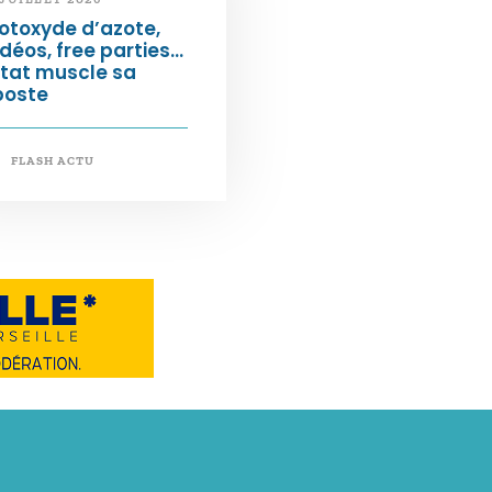
otoxyde d’azote,
déos, free parties…
État muscle sa
poste
FLASH ACTU