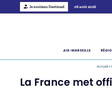
Je soutiens Destimed
06 août 2026
AIX-MARSEILLE
RÉGIO
Accueil
»
La France met offi