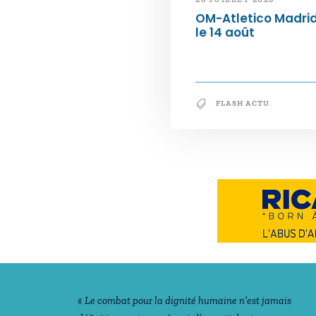
OM-Atletico Madri
le 14 août
FLASH ACTU
Notre philosophie
« Le combat pour la dignité humaine n’est jamais