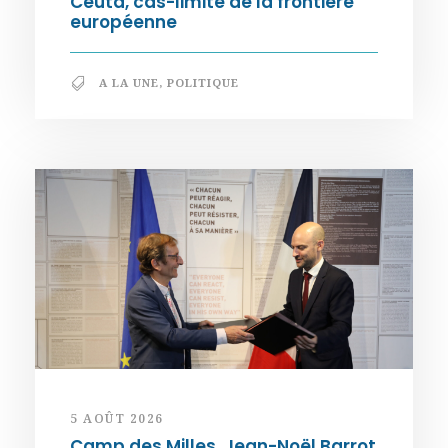
Ceuta, cas-limite de la frontière
européenne
A LA UNE
,
POLITIQUE
5 AOÛT 2026
Camp des Milles. Jean-Noël Barrot