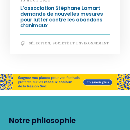
15 AOÛT 2024
L’association Stéphane Lamart
demande de nouvelles mesures
pour lutter contre les abandons
d’animaux
SÉLECTION
,
SOCIÉTÉ ET ENVIRONNEMENT
Notre philosophie