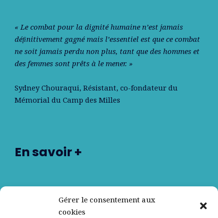
« Le combat pour la dignité humaine n’est jamais
déﬁnitivement gagné mais l’essentiel est que ce combat
ne soit jamais perdu non plus, tant que des hommes et
des femmes sont prêts à le mener. »
Sydney Chouraqui
, Résistant, co-fondateur du
Mémorial du Camp des Milles
En savoir +
Nos partenaires
Gérer le consentement aux
cookies