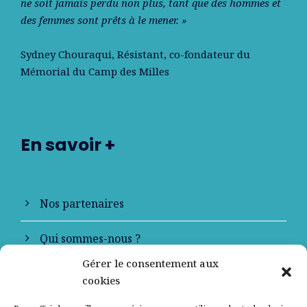
ne soit jamais perdu non plus, tant que des hommes et
des femmes sont prêts à le mener. »
Sydney Chouraqui
, Résistant, co-fondateur du
Mémorial du Camp des Milles
En savoir +
Nos partenaires
Qui sommes-nous ?
Gérer le consentement aux
Contactez-nous
cookies