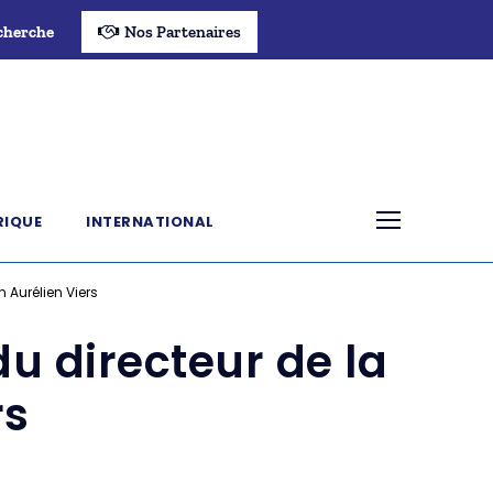
cherche
Nos Partenaires
RIQUE
INTERNATIONAL
n Aurélien Viers
du directeur de la
rs