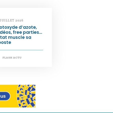
 JUILLET 2026
otoxyde d’azote,
déos, free parties…
État muscle sa
poste
FLASH ACTU