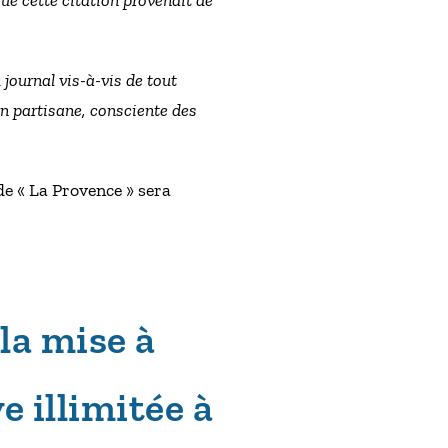
ue cette citation provenait de
journal vis-à-vis de tout
on partisane, consciente des
de « La Provence » sera
 la mise à
e illimitée à