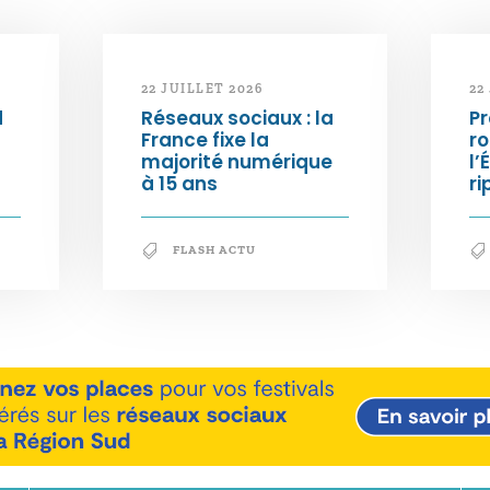
22 JUILLET 2026
22
d
Réseaux sociaux : la
Pr
France fixe la
ro
majorité numérique
l’
à 15 ans
ri
FLASH ACTU
En savoir +