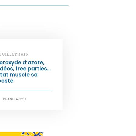
 JUILLET 2026
otoxyde d’azote,
déos, free parties…
État muscle sa
poste
FLASH ACTU