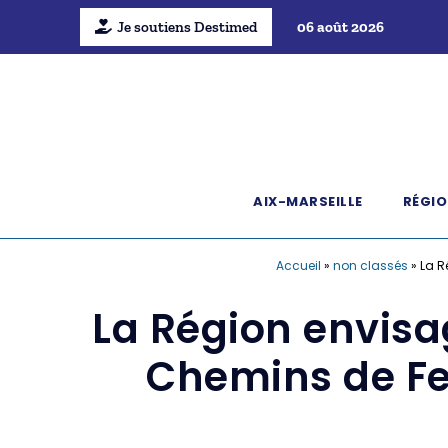
Je soutiens Destimed
06 août 2026
AIX-MARSEILLE
RÉGIO
Accueil
»
non classés
»
La R
La Région envisag
Chemins de Fer