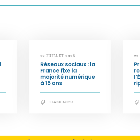
22 JUILLET 2026
22
d
Réseaux sociaux : la
Pr
France fixe la
ro
majorité numérique
l’
à 15 ans
ri
FLASH ACTU