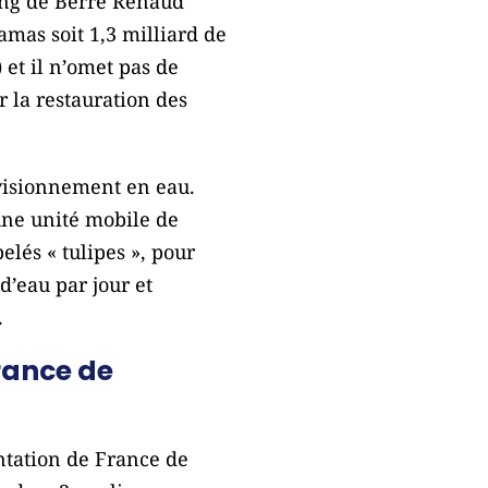
tang de Berre Renaud
mas soit 1,3 milliard de
 et il n’omet pas de
 la restauration des
visionnement en eau.
une unité mobile de
elés « tulipes », pour
d’eau par jour et
.
rance de
tation de France de