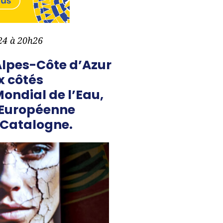
024 à 20h26
Alpes-Côte d’Azur
x côtés
ondial de l’Eau,
e Européenne
a Catalogne.