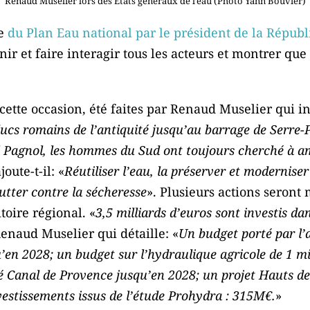
Renaud Muselier lors des États généraux de l’eau (Photo Yann Bouvier)
ce
du Plan Eau national par le président de la Répub
ir et faire interagir tous les acteurs et montrer que
cette occasion, été faites par Renaud Muselier qui ins
ucs romains de l’antiquité jusqu’au barrage de Serre-
l Pagnol, les hommes du Sud ont toujours cherché à am
joute-t-il: «
Réutiliser l’eau, la préserver et moderniser
lutter contre la sécheresse
». Plusieurs actions seront
toire régional. «
3,5 milliards d’euros sont investis da
Renaud Muselier qui détaille: «
Un budget porté par l
qu’en 2028; un budget sur l’hydraulique agricole de 1 m
té Canal de Provence jusqu’en 2028; un projet Hauts 
estissements issus de l’étude Prohydra : 315M€.
»