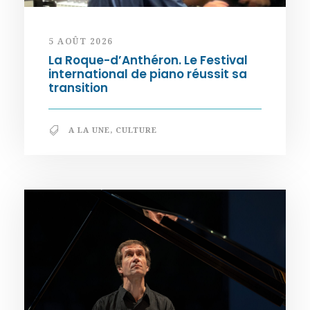
5 AOÛT 2026
La Roque-d’Anthéron. Le Festival
international de piano réussit sa
transition
A LA UNE
,
CULTURE