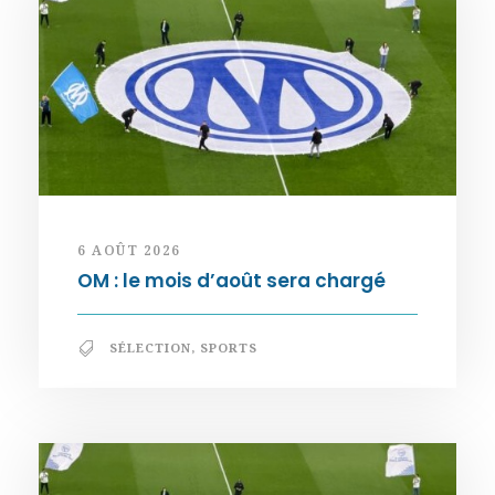
6 AOÛT 2026
OM : le mois d’août sera chargé
SÉLECTION
,
SPORTS