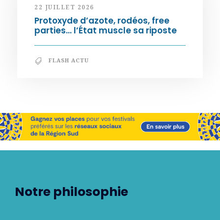
22 JUILLET 2026
Protoxyde d’azote, rodéos, free
parties… l’État muscle sa riposte
FLASH ACTU
Notre philosophie