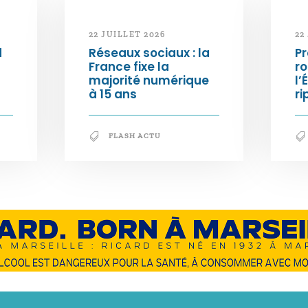
22 JUILLET 2026
22
d
Réseaux sociaux : la
Pr
France fixe la
ro
majorité numérique
l’
à 15 ans
ri
FLASH ACTU