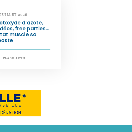
 JUILLET 2026
otoxyde d’azote,
déos, free parties…
État muscle sa
poste
FLASH ACTU