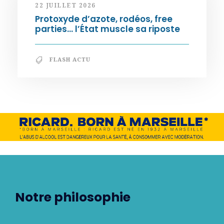
22 JUILLET 2026
Protoxyde d’azote, rodéos, free
parties… l’État muscle sa riposte
FLASH ACTU
Notre philosophie