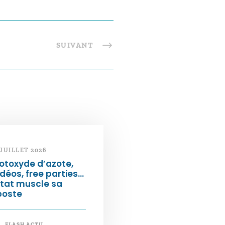
SUIVANT
 JUILLET 2026
otoxyde d’azote,
déos, free parties…
État muscle sa
poste
FLASH ACTU