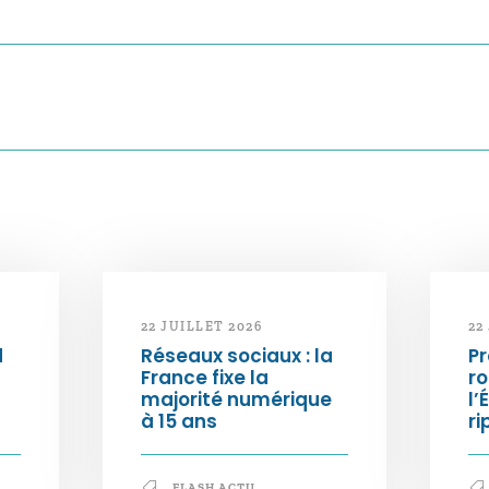
22 JUILLET 2026
22
d
Réseaux sociaux : la
Pr
France fixe la
ro
majorité numérique
l’
à 15 ans
ri
FLASH ACTU