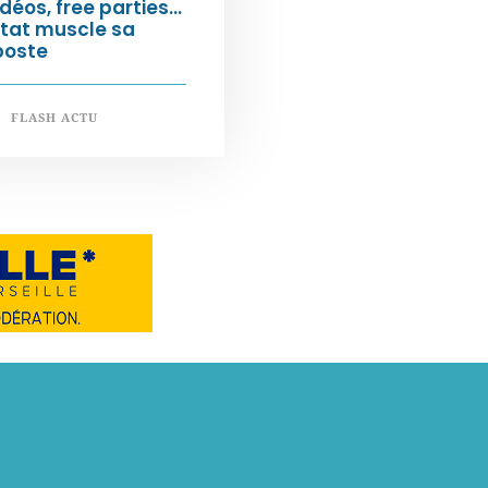
déos, free parties…
État muscle sa
poste
FLASH ACTU