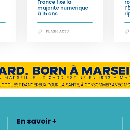
France fixe la
ro
majorité numérique
l’
à 15 ans
ri
FLASH ACTU
En savoir +