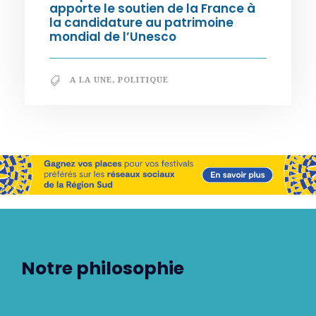
apporte le soutien de la France à
la candidature au patrimoine
mondial de l’Unesco
A LA UNE
,
POLITIQUE
Notre philosophie