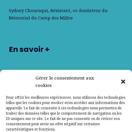
Sydney Chouraqui
, Résistant, co-fondateur du
Mémorial du Camp des Milles
En savoir +
Nos partenaires
Gérer le consentement aux
cookies
Qui sommes-nous ?
Pour offrir les meilleures expériences, nous utilisons des technologies
telles que les cookies pour stocker et/ou accéder aux informations des
Contactez-nous
appareils. Le fait de consentir à ces technologies nous permettra de
traiter des données telles que le comportement de navigation ou les
ID uniques sur ce site. Le fait de ne pas consentir ou de retirer son
Mentions légales
consentement peut avoir un effet négatif sur certaines
caractéristiques et fonctions.