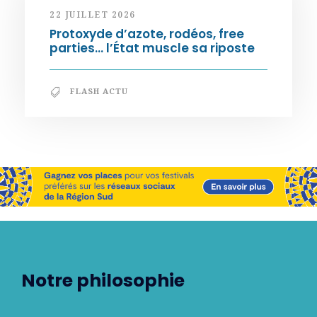
22 JUILLET 2026
Protoxyde d’azote, rodéos, free
parties… l’État muscle sa riposte
FLASH ACTU
Notre philosophie