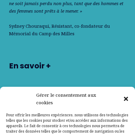
ne soit jamais perdu non plus, tant que des hommes et
des femmes sont prêts à le mener. »
Sydney Chouraqui
, Résistant, co-fondateur du
Mémorial du Camp des Milles
En savoir +
Nos partenaires
Gérer le consentement aux
cookies
Qui sommes-nous ?
Pour offrir les meilleures expériences, nous utilisons des technologies
telles que les cookies pour stocker et/ou accéder aux informations des
Contactez-nous
appareils. Le fait de consentir à ces technologies nous permettra de
traiter des données telles que le comportement de navigation ou les