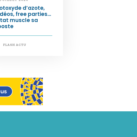
otoxyde d’azote,
déos, free parties…
État muscle sa
poste
FLASH ACTU