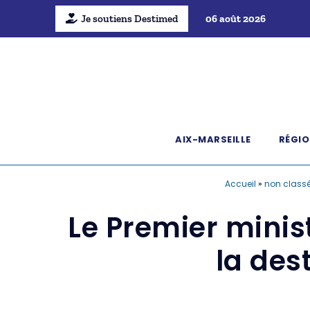
Je soutiens Destimed
06 août 2026
AIX-MARSEILLE
RÉGIO
Accueil
»
non class
Le Premier mini
la des