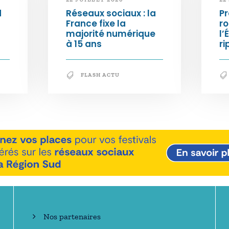
d
Réseaux sociaux : la
Pr
France fixe la
ro
majorité numérique
l’
à 15 ans
ri
FLASH ACTU
En savoir +
Nos partenaires