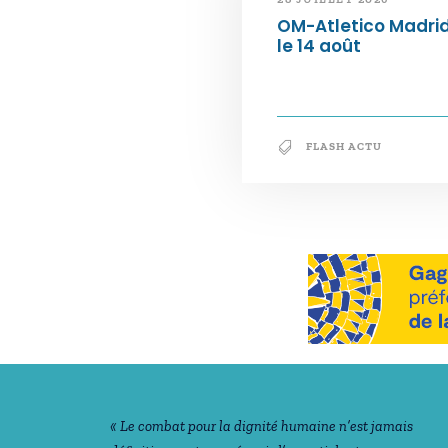
OM-Atletico Madri
le 14 août
FLASH ACTU
Notre philosophie
« Le combat pour la dignité humaine n’est jamais