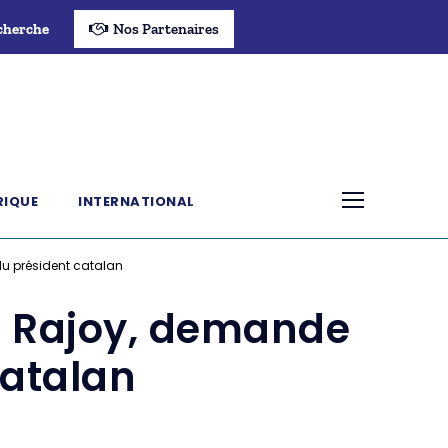
cherche
Nos Partenaires
RIQUE
INTERNATIONAL
du président catalan
o Rajoy, demande
catalan