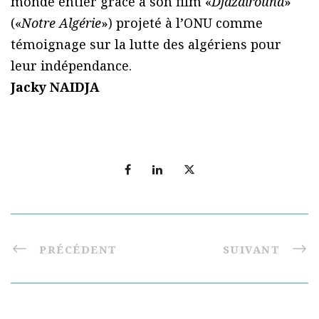
monde entier grâce à son film «
Djazairouna
»
(«
Notre Algérie
») projeté à l’ONU comme
témoignage sur la lutte des algériens pour
leur indépendance.
Jacky NAIDJA
PRÉCÉDENT
SUIVANT