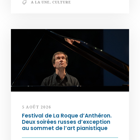
A LA UNE
,
CULTURE
5 AOÛT 2026
Festival de La Roque d’Anthéron.
Deux soirées russes d’exception
au sommet de l’art pianistique