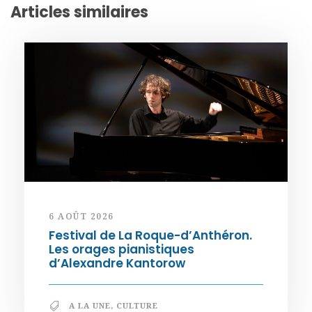
Articles similaires
6 AOÛT 2026
Festival de La Roque-d’Anthéron.
Les orages pianistiques
d’Alexandre Kantorow
A LA UNE
,
CULTURE