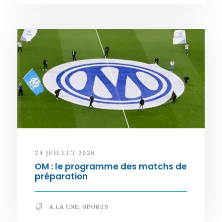
24 JUILLET 2026
OM : le programme des matchs de
préparation
A LA UNE
,
SPORTS