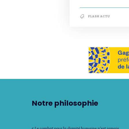
FLASH ACTU
Notre philosophie
« Le combat pour la dignité humaine n’est jamais