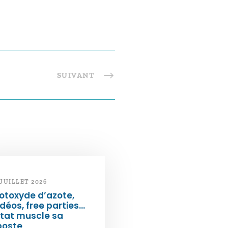
SUIVANT
 JUILLET 2026
otoxyde d’azote,
déos, free parties…
État muscle sa
poste