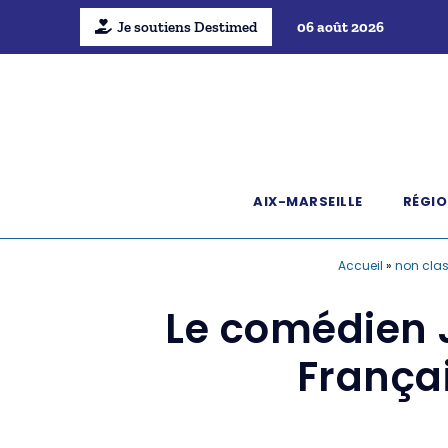
Je soutiens Destimed
06 août 2026
AIX-MARSEILLE
RÉGIO
Accueil
»
non cla
Le comédien J
Françai