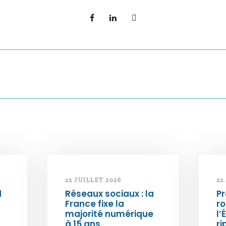
22 JUILLET 2026
22
d
Réseaux sociaux : la
Pr
France fixe la
ro
majorité numérique
l’
à 15 ans
ri