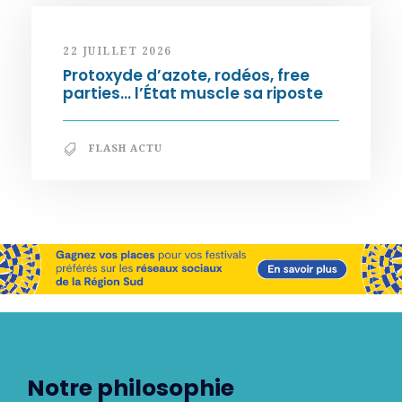
22 JUILLET 2026
Protoxyde d’azote, rodéos, free
parties… l’État muscle sa riposte
FLASH ACTU
Notre philosophie