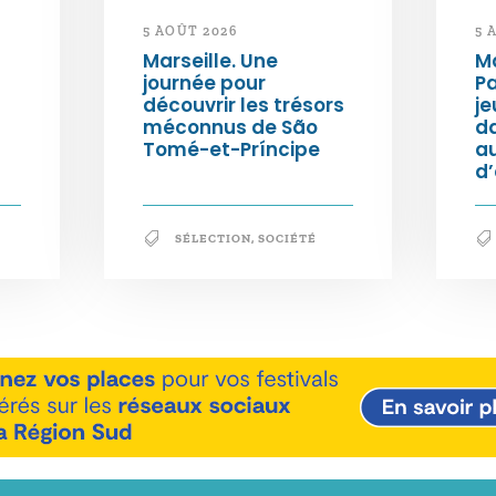
5 AOÛT 2026
5 
Marseille. Une
Ma
journée pour
Pa
découvrir les trésors
je
méconnus de São
da
Tomé-et-Príncipe
au
d
SÉLECTION
,
SOCIÉTÉ