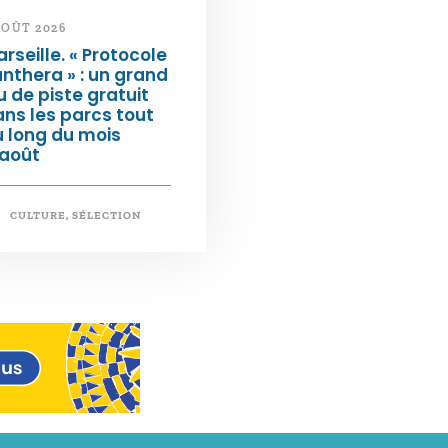
AOÛT 2026
rseille. « Protocole
nthera » : un grand
u de piste gratuit
ns les parcs tout
 long du mois
’août
CULTURE
,
SÉLECTION