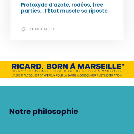
Protoxyde d’azote, rodéos, free
parties… l’État muscle sa riposte
FLASH ACTU
Notre philosophie