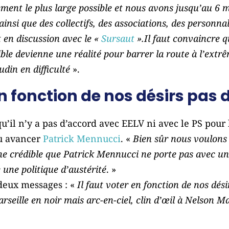
ent le plus large possible et nous avons jusqu’au 6 
 ainsi que des collectifs, des associations, des personn
en discussion avec le «
Sursaut
».Il faut convaincre q
sible devienne une réalité pour barrer la route à l’extr
din en difficulté
».
en fonction de nos désirs pas
u’il n’y a pas d’accord avec EELV ni avec le PS pour 
pu avancer
Patrick Mennucci
. «
Bien sûr nous voulons
he crédible que Patrick Mennucci ne porte pas avec un 
une politique d’austérité
. »
, deux messages : «
Il faut voter en fonction de nos désir
arseille en noir mais arc-en-ciel, clin d’œil à Nelson M