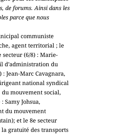
es, de forums. Ainsi dans les
ibles parce que nous
 municipal communiste
he, agent territorial ; le
 secteur (6/8) : Marie-
l d’administration du
0) : Jean-Marc Cavagnara,
irigeant national syndical
sue du mouvement social,
) : Samy Johsua,
tant du mouvement
in); et le 8e secteur
 la gratuité des transports
.