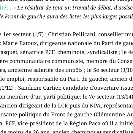
ités
. «
Le résultat de tout un travail de débat, d’assis
le Front de gauche aura des listes les plus larges poss
.
le 1er secteur (1/7) : Christian Pellicani, conseiller
) : Marie Batoux, dirigeante nationale du Parti de gauc
 Pasquet, sénatrice PCF, cheminote, syndicaliste ; le 4e
illère communautaire communiste, membre du Consei
s, ancienne salariée des impôts ; le 5e secteur (9/1
Pôle emploi, responsable du Parti de gauche, ancien d
 (11/12) : Sandrine Cartier, candidate d’ouverture is
non membre d’un parti politique; le 7e secteur (13/14
te, ancien dirigeant de la LCR puis du NPA, représen
sante politique du Front de gauche (Clémentine Auta
, PCF, vice-président de la Région Paca où il a initié
 de moins de 26 ans, ancien cheminot et syndicaliste