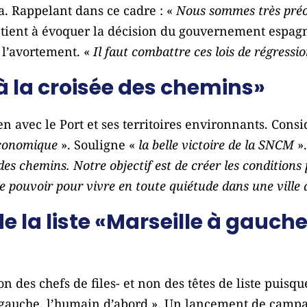
. Rappelant dans ce cadre : «
Nous sommes très préo
l tient à évoquer la décision du gouvernement espagn
t l’avortement. «
Il faut combattre ces lois de régressi
 à la croisée des chemins»
lien avec le Port et ses territoires environnants. Cons
économique
». Souligne «
la belle victoire de la SNCM
».
 des chemins. Notre objectif est de créer les conditions 
le pouvoir pour vivre en toute quiétude dans une ville 
de la liste «Marseille à gauch
on des chefs de files- et non des têtes de liste puisq
e à gauche, l’humain d’abord ». Un lancement de cam