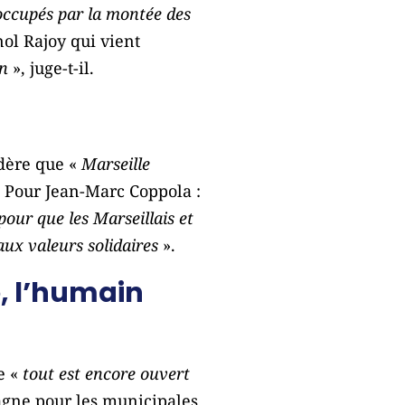
ccupés par la montée des
ol Rajoy qui vient
on
», juge-t-il.
idère que «
Marseille
 Pour Jean-Marc Coppola :
pour que les Marseillais et
aux valeurs solidaires
».
e, l’humain
ue «
tout est encore ouvert
pagne pour les municipales