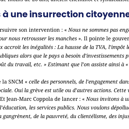
 à une insurrection citoyenn
suivre son intervention : «
Nous ne sommes pas enga
our nous retrousser les manches
». Il pointe le gouv
accroit les inégalités : La hausse de la TVA, l’impôt le 
ubliques alors que le pays a besoin d’investissements p
t du travail, etc. » Estimant que l’on assiste ainsi à 
de la SNCM «
celle des personnels, de l’engagement dans
ciale. Oui la grève est utile ou d’autres actions. Cett
Et Jean-Marc Coppola de lancer : «
Nous invitons à u
 l’éducation, les services publics. Nous voulons dépollu
 la gangrènent, de la pauvreté, du clientélisme, des inj