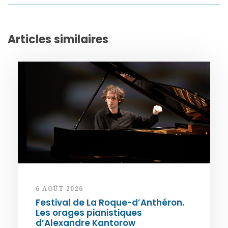
Articles similaires
6 AOÛT 2026
Festival de La Roque-d’Anthéron.
Les orages pianistiques
d’Alexandre Kantorow