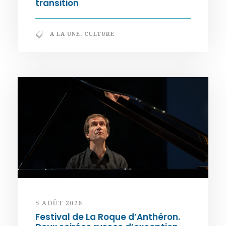
transition
A LA UNE
,
CULTURE
5 AOÛT 2026
Festival de La Roque d’Anthéron.