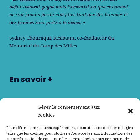
déﬁnitivement gagné mais l’essentiel est que ce combat
ne soit jamais perdu non plus, tant que des hommes et
des femmes sont prêts à le mener. »
Sydney Chouraqui
, Résistant, co-fondateur du
Mémorial du Camp des Milles
En savoir +
Nos partenaires
Gérer le consentement aux
cookies
Qui sommes-nous ?
Pour offrir les meilleures expériences, nous utilisons des technologies
telles que les cookies pour stocker et/ou accéder aux informations des
Contactez-nous
appareils. Le fait de consentir à ces technologies nous permettra de