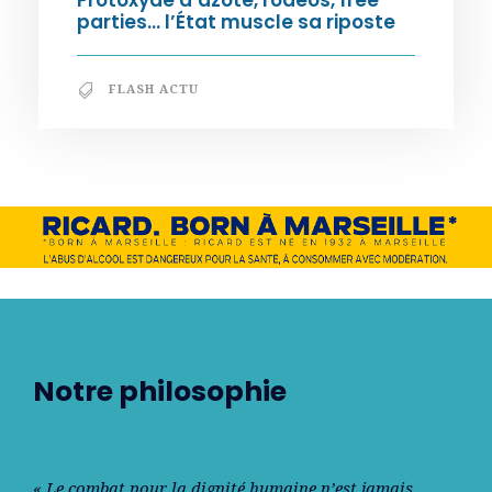
Protoxyde d’azote, rodéos, free
parties… l’État muscle sa riposte
FLASH ACTU
Notre philosophie
« Le combat pour la dignité humaine n’est jamais