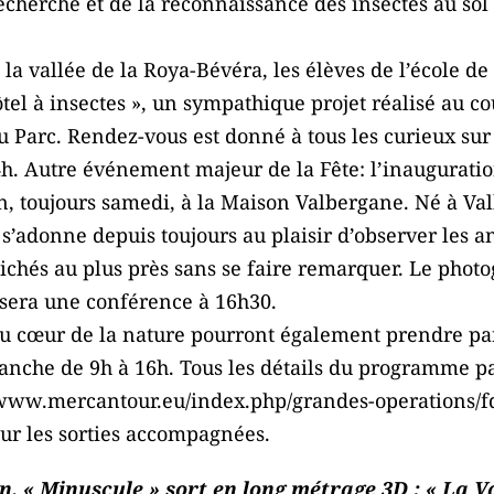
cherche et de la reconnaissance des insectes au sol
la vallée de la Roya-Bévéra, les élèves de l’école de
ôtel à insectes », un sympathique projet réalisé au co
 Parc. Rendez-vous est donné à tous les curieux sur
h. Autre événement majeur de la Fête: l’inauguratio
 toujours samedi, à la Maison Valbergane. Né à Valbe
 s’adonne depuis toujours au plaisir d’observer les 
clichés au plus près sans se faire remarquer. Le phot
osera une conférence à 16h30.
u cœur de la nature pourront également prendre pa
anche de 9h à 16h. Tous les détails du programme pa
://www.mercantour.eu/index.php/grandes-operations/f
our les sorties accompagnées.
n, « Minuscule » sort en long métrage 3D : « La V