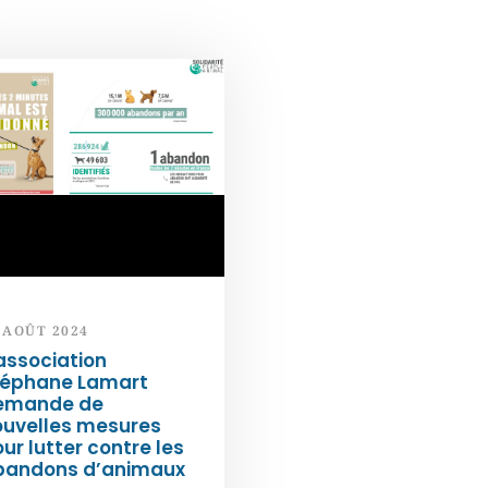
 AOÛT 2024
association
téphane Lamart
emande de
ouvelles mesures
ur lutter contre les
bandons d’animaux