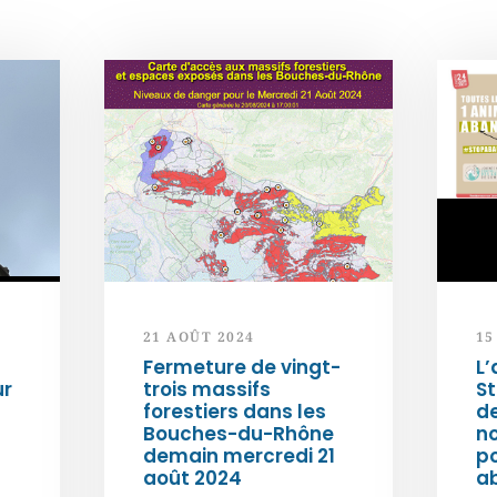
21 AOÛT 2024
15
Fermeture de vingt-
L’
ur
trois massifs
S
forestiers dans les
d
Bouches-du-Rhône
n
demain mercredi 21
po
août 2024
a