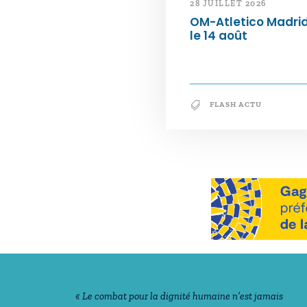
28 JUILLET 2026
OM-Atletico Madri
le 14 août
FLASH ACTU
Notre philosophie
« Le combat pour la dignité humaine n’est jamais