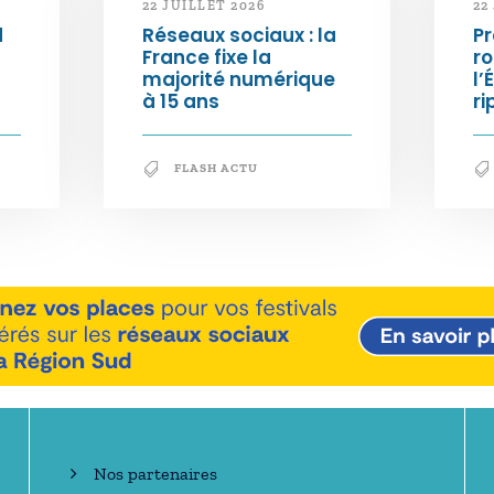
22 JUILLET 2026
22
d
Réseaux sociaux : la
Pr
France fixe la
ro
majorité numérique
l’
à 15 ans
ri
FLASH ACTU
En savoir +
Nos partenaires