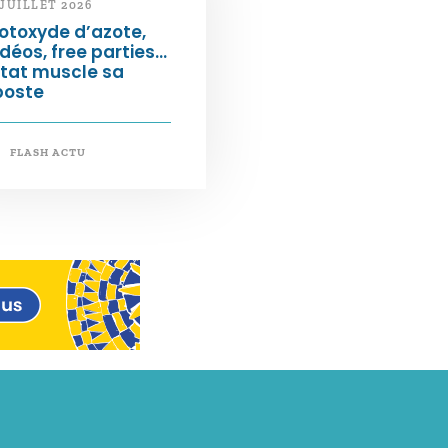
 JUILLET 2026
otoxyde d’azote,
déos, free parties…
État muscle sa
poste
FLASH ACTU