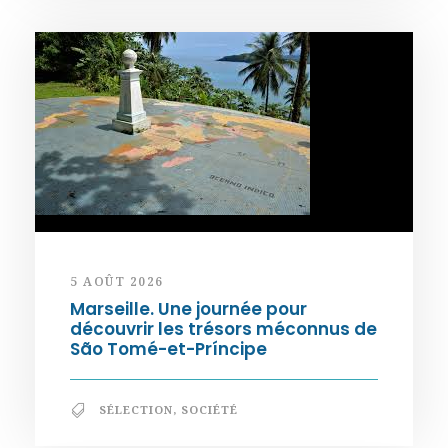
5 AOÛT 2026
Marseille. Une journée pour
découvrir les trésors méconnus de
São Tomé-et-Príncipe
SÉLECTION
,
SOCIÉTÉ