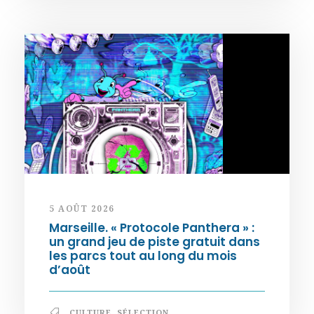
5 AOÛT 2026
Marseille. « Protocole Panthera » :
un grand jeu de piste gratuit dans
les parcs tout au long du mois
d’août
CULTURE
,
SÉLECTION